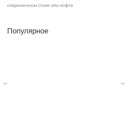
современном стиле или лофте.
Популярное
К
КРЕСЛО И ОТТОМАНКА ANNABEL
6
109,350
₽