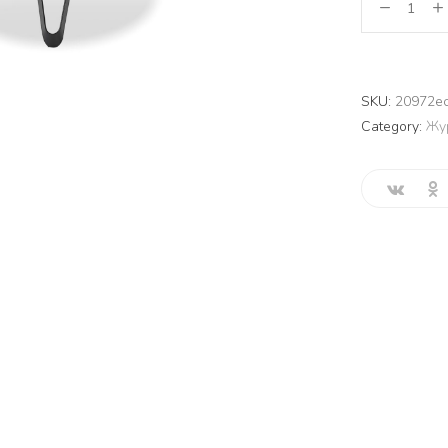
SKU:
20972e
Category:
Жу