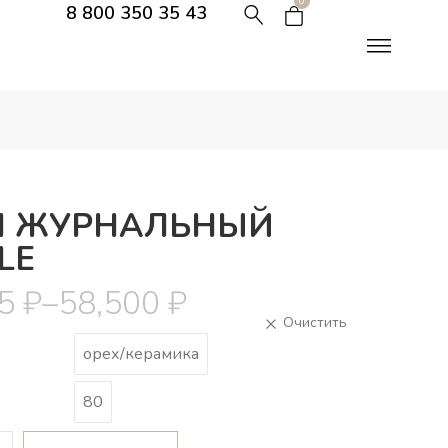
0
8 800 350 35 43
Л ЖУРНАЛЬНЫЙ
LE
75
₽
–
58,500
₽
орех/керамика
80