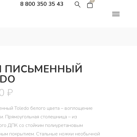
0
8 800 350 35 43
Л ПИСЬМЕННЫЙ
EDO
00
₽
енный Toledo белого цвета – воплощение
ти. Прямоугольная столешница – из
ого ДПК со стойким полиуретановым
ным покрытием. Стальные ножки необычной