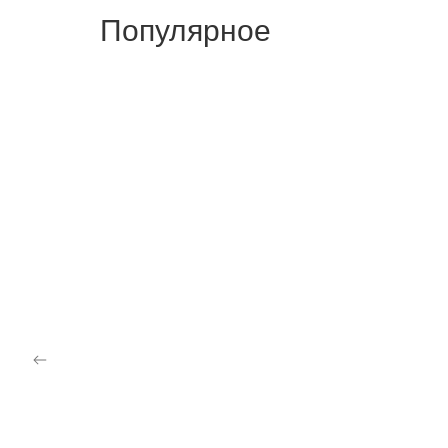
Популярное
СТОЛ WELLINGTON (140)
СТОЛ 
РЕГУЛИРУЕМАЯ ВЫСОТА
52,4
ЭЛЕКТРОПРИВОД
81,000
₽