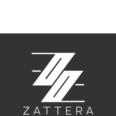
РАСКЛАДНОЙ JULIN
СТУЛ DELHI
750
₽
–
370,800
₽
31,500
₽