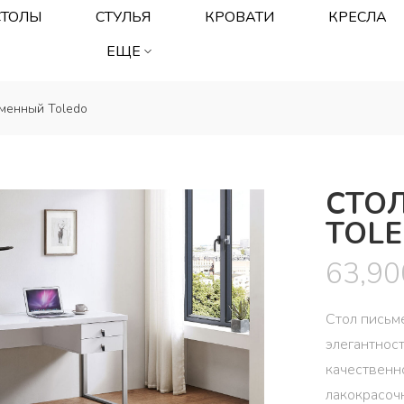
СТОЛЫ
СТУЛЬЯ
КРОВАТИ
КРЕСЛА
ЕЩЕ
менный Toledo
СТО
TOL
63,9
Стол письм
элегантнос
качественн
лакокрасоч