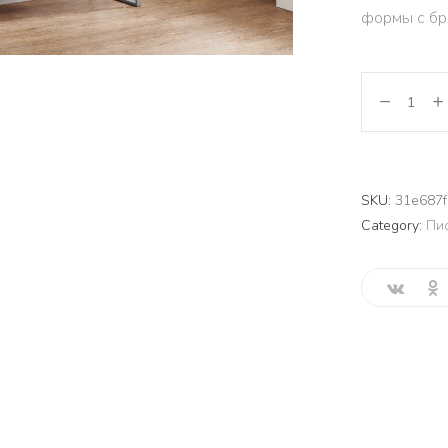
формы с бр
SKU:
31e687f
Category:
Пи