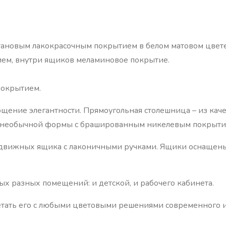
тановым лакокрасочным покрытием в белом матовом цвете
ием, внутри ящиков меламиновое покрытие.
покрытием.
лощение элегантности. Прямоугольная столешница – из ка
 необычной формы с брашированным никелевым покрыти
движных ящика с лаконичными ручками. Ящики оснащен
мых разных помещений: и детской, и рабочего кабинета.
етать его с любыми цветовыми решениями современного 