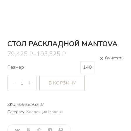
СТОЛ РАСКЛАДНОЙ MANTOVA
79,425
₽
–
105,525
₽
Размер⠀
140
В КОРЗИНУ
SKU:
6e56ae9a2f07
Category:
Коллекция Модерн