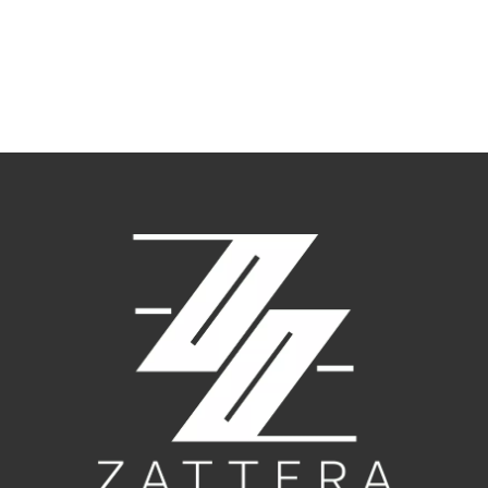
РАСКЛАДНОЙ JULIN
СТУЛ DELHI
750
₽
–
370,800
₽
31,500
₽