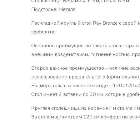
Столешница: Керамика 6 мм, стекло 8 мм
Подстолье: Металл
Раскладной круглый стол Ray Bronze с серо
эффектно.
Основное преимущество такого стола – практ
внешним воздействиям, гигиеничностью, прос
Второе важное преимущество – наличие раск
использовании вращательного (орбитального
Размер стола в сложенном виде – 120х120х7
Стол имеет 2 вставки по 30 см, которые удоб
Круглая столешница из керамики и стекла им
За столом диаметром 120 см комфортно разме