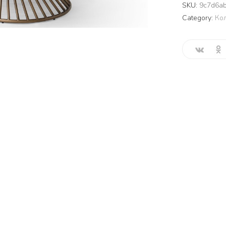
SKU:
9c7d6ab
Category:
Ко