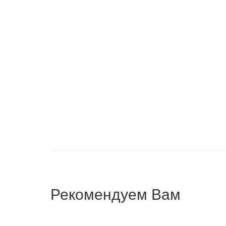
СТОЛ РАСКЛАДНОЙ PASAT
СТОЛ 
290,250
₽
–
299,250
₽
333,
Рекомендуем Вам