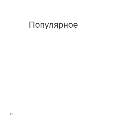
Популярное
СТОЛ РАСКЛАДНОЙ KAIR
СТОЛ
303,750
₽
–
310,500
₽
325,