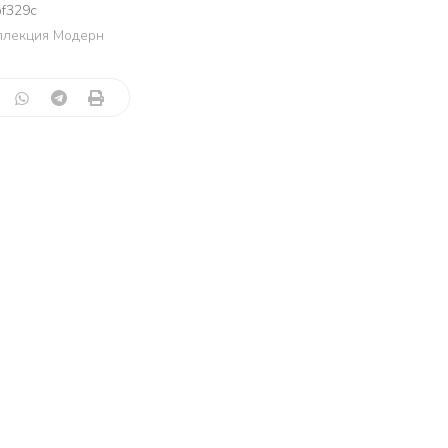
f329c
ллекция Модерн