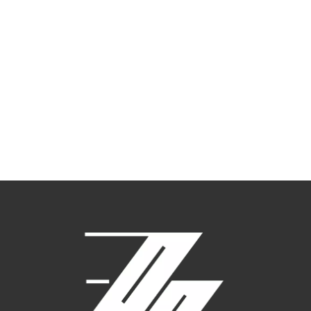
РАСКЛАДНОЙ JULIN
СТУЛ DELHI
750
₽
–
370,800
₽
31,500
₽