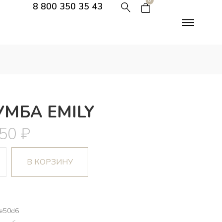
0
8 800 350 35 43
УМБА EMILY
750
₽
В КОРЗИНУ
5e50d6