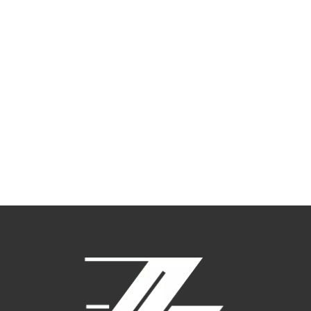
РАСКЛАДНОЙ JULIN
СТУЛ DELHI
750
₽
–
370,800
₽
31,500
₽