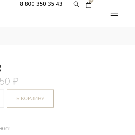
0
8 800 350 35 43
R
750
₽
В КОРЗИНУ
овати